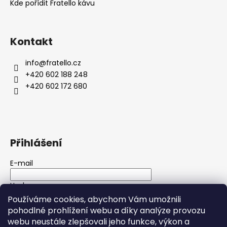
Kde pořídit Fratello kávu
r
v
k
y
Kontakt
v
ý
info
@
fratello.cz
p
+420 602 188 248
i
+420 602 172 680
s
u
Přihlášení
E-mail
Heslo
Používáme cookies, abychom Vám umožnili
pohodlné prohlížení webu a díky analýze provozu
PŘIHLÁSIT SE
webu neustále zlepšovali jeho funkce, výkon a