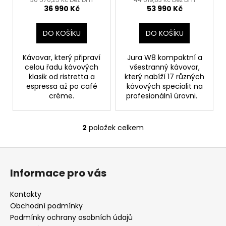
č
36 990 Kč
53 990 Kč
k
u
j
t
e
DO KOŠÍKU
DO KOŠÍKU
ů
m
e
Kávovar, který připraví
Jura W8 kompaktní a
celou řadu kávových
všestranný kávovar,
klasik od ristretta a
který nabíží 17 různých
PANAMA
espressa až po café
kávových specialit na
-
créme.
profesionální úrovni.
DON
PEPE
349
2
položek celkem
O
Kč
v
Z
l
á
á
Informace pro vás
d
p
a
a
Kontakty
c
t
Obchodní podmínky
í
í
Podmínky ochrany osobních údajů
p