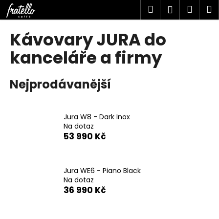
K
Přejít
Hledat
Náku
M
Přihlášen
na
o
obsah
Zpět
Zpět
košík
š
Kávovary JURA do
í
C
kanceláře a firmy
k
o
p
Nejprodávanější
o
t
ř
Jura W8 - Dark Inox
Na dotaz
e
53 990 Kč
b
u
j
Jura WE6 - Piano Black
e
Na dotaz
36 990 Kč
t
e
n