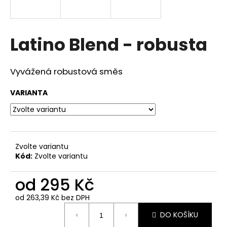
a
j
í
Latino Blend - robusta
t
?
Vyvážená robustová směs
VARIANTA
HLEDAT
Zvolte variantu
Kód:
Zvolte variantu
D
o
od
295 Kč
p
o
od
263,39 Kč
bez DPH
r
Měrná
DO KOŠÍKU
u
cena: