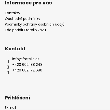
Informace pro vás
p
a
Kontakty
t
Obchodní podmínky
í
Podmínky ochrany osobních údajů
Kde pořídit Fratello kávu
Kontakt
info
@
fratello.cz
+420 602 188 248
+420 602 172 680
Přihlášení
E-mail