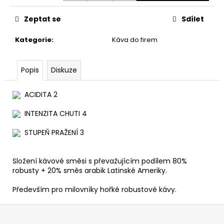
č
u
Zeptat se
Sdílet
j
e
Kategorie
:
Káva do firem
m
e
Popis
Diskuze
JAMAICA
BLUE
ACIDITA 2
MOUNTAIN
INTENZITA CHUTI 4
1
955
STUPEŇ PRAŽENÍ 3
Kč
Složení kávové směsi s převažujícím podílem 80%
robusty + 20% směs arabik Latinské Ameriky.
Především pro milovníky hořké robustové kávy.
Z
á