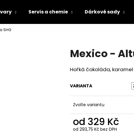
vary
Servis a chemie
Dárkové sady
ra SHG
Co potřebujete najít?
Mexico - Al
HLEDAT
Hořká čokoláda, karame
Doporučujeme
VARIANTA
Zvolte variantu
od
329 Kč
od
293,75 Kč
bez DPH