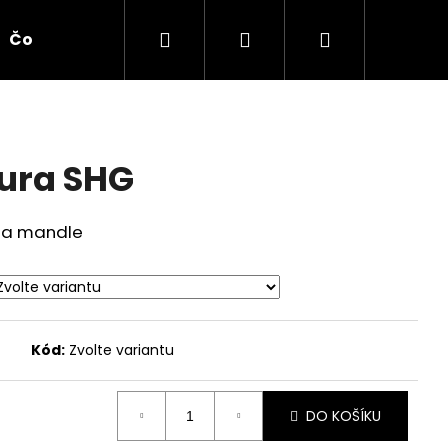
Hledat
Přihlášení
Nákupní
Čokoláda
Příslušenství
košík
tura SHG
l a mandle
Kód:
Zvolte variantu
Následující
DO KOŠÍKU