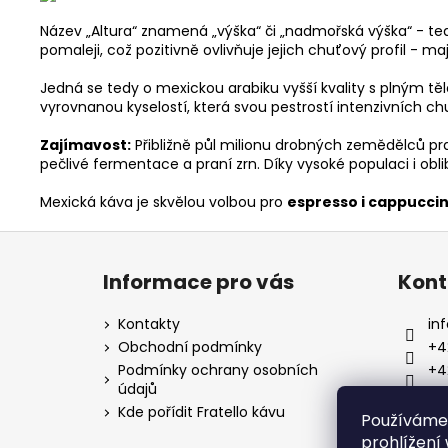
Název „Altura“ znamená „výška“ či „nadmořská výška“ - t
pomaleji, což pozitivně ovlivňuje jejich chuťový profil - ma
Jedná se tedy o mexickou arabiku vyšší kvality s plným t
vyrovnanou kyselostí, která svou pestrostí intenzivních chutí
Zajímavost:
Přibližně půl milionu drobných zemědělců pr
pečlivé fermentace a praní zrn. Díky vysoké populaci i ob
Mexická káva je skvělou volbou pro
espresso i cappuccin
Z
á
Informace pro vás
Kont
p
a
Kontakty
inf
t
Obchodní podmínky
+4
í
Podmínky ochrany osobních
+4
údajů
Kde pořídit Fratello kávu
Používáme
prohlížení