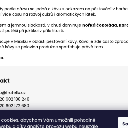
edy podle názvu se jedná o kávu s odkazem na pěstování v horác
jí více času na rozvoj cukrů i aromatických látek.
ělem a jemnou sladkostí. V chuti dominuje
hořká čokoláda, kar
 potěší při jakékoliv příležitosti.
acuje v Mexiku v oblasti pěstování kávy. Káva je zde často zp
libě kávy se polovina produkce spotřebuje právě tam.
o.
akt
o
@
fratello.cz
20 602 188 248
20 602 172 680
 cookies, abychom Vám umožnili pohodlné
S
 webu a díky analýze provozu webu neustále