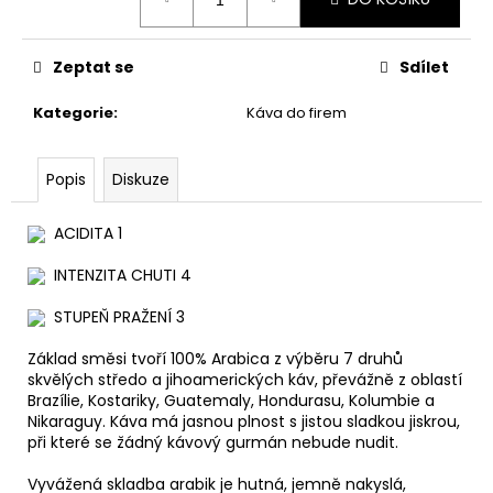
č
cena:
u
j
Zeptat se
Sdílet
e
m
Kategorie
:
Káva do firem
e
Popis
Diskuze
CAFE
ARABICA
-
ACIDITA 1
SNÍDAŇOVÁ
100%
INTENZITA CHUTI 4
ARABICA
55
STUPEŇ PRAŽENÍ 3
Kč
Základ směsi tvoří 100% Arabica z výběru 7 druhů
skvělých středo a jihoamerických káv, převážně z oblastí
Brazí
lie, Kostariky, Guatemaly, Hondurasu, Kolumbie a
Nikaraguy. Káva má jasnou plnost s jistou sladkou jiskrou,
při které se žádný kávový gurmán nebude nudit.
Vyvážená skladba arabik je hutná, jemně nakyslá,