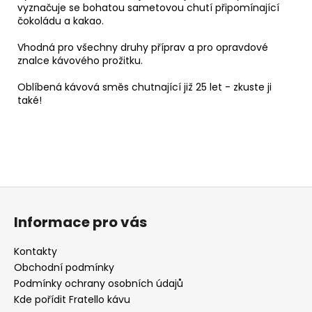
vyznačuje se bohatou sametovou chutí připomínající
čokoládu a kakao.
Vhodná pro všechny druhy příprav a pro opravdové
znalce kávového prožitku.
Oblíbená kávová směs chutnající již 25 let - zkuste ji
také!
Z
á
Informace pro vás
p
a
Kontakty
t
Obchodní podmínky
í
Podmínky ochrany osobních údajů
Kde pořídit Fratello kávu