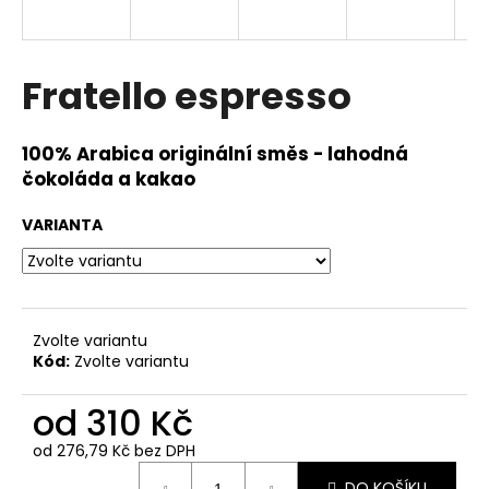
a
j
í
Fratello espresso
t
?
100% Arabica originální směs - lahodná
čokoláda a kakao
VARIANTA
HLEDAT
Zvolte variantu
D
Kód:
Zvolte variantu
o
p
od
310 Kč
o
r
od
276,79 Kč
bez DPH
u
Měrná
DO KOŠÍKU