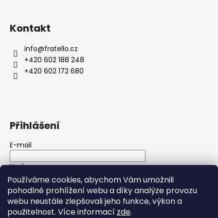
Kontakt
info
@
fratello.cz
+420 602 188 248
+420 602 172 680
Přihlášení
E-mail
Heslo
Používáme cookies, abychom Vám umožnili
pohodlné prohlížení webu a díky analýze provozu
PŘIHLÁSIT SE
webu neustále zlepšovali jeho funkce, výkon a
použitelnost. Více informací
zde
.
Nová registrace
Zapomenuté heslo