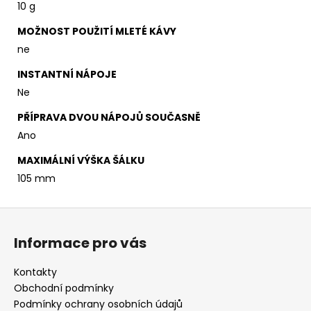
10 g
MOŽNOST POUŽITÍ MLETÉ KÁVY
ne
INSTANTNÍ NÁPOJE
Ne
PŘÍPRAVA DVOU NÁPOJŮ SOUČASNĚ
Ano
MAXIMÁLNÍ VÝŠKA ŠÁLKU
105 mm
Z
á
Informace pro vás
p
a
Kontakty
t
Obchodní podmínky
í
Podmínky ochrany osobních údajů