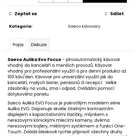
č
u
j
Zeptat se
Sdílet
e
Kategorie
:
Saeco kávovary
m
e
Popis
Diskuze
COLOMBIA
-
Saeco Aulika Evo Focus
- plnoautomatický kávovar
SUPREMO
vhodný do kanceláří a menších provozů. Kávovar
BUCAMARANGA
vhodný pro profesionální využití a pro denní produkci až
345
100 káv/den. Kávovar pro univerzální využití jak do
Kč
kanceláří, malých bister, pensionů či recepcí. Velké
zásobníky na vodu, zrna i odpad. Ovládání pomocí
dotykového panelu.
Saeco Aulika EVO Focus je pokročilým modelem série
Aulika EVO. Disponuje skvěle čitelným kontrastním
displejem s kapacitativními tlačítky, mlýnkem s
nerezovými kónickými mlecími kameny, dvěma
nerezovými bojlery, mléčným systémem a funkcí One-
Touch. Zvládá bleskově rychle připravit všechny druhy