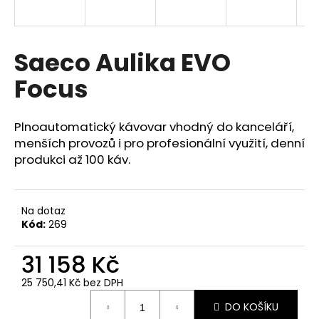
a
j
í
Saeco Aulika EVO
t
Focus
?
Plnoautomatický kávovar vhodný do kanceláří,
menších provozů i pro profesionální využití, denní
produkci až 100 káv.
HLEDAT
Na dotaz
Kód:
269
D
o
31 158 Kč
p
o
25 750,41 Kč bez DPH
r
Měrná
u
DO KOŠÍKU
cena: