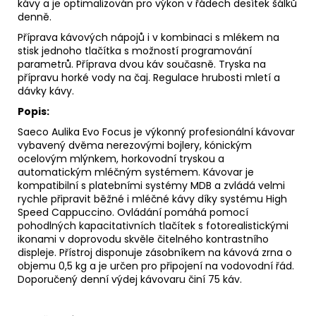
kávy a je optimalizován pro výkon v řádech desítek šálků
denně.
Příprava kávových nápojů i v kombinaci s mlékem na
stisk jednoho tlačítka s možností programování
parametrů. Příprava dvou káv současně. Tryska na
přípravu horké vody na čaj. Regulace hrubosti mletí a
dávky kávy.
Popis:
Saeco Aulika Evo Focus je výkonný profesionální kávovar
vybavený dvěma nerezovými bojlery, kónickým
ocelovým mlýnkem, horkovodní tryskou a
automatickým mléčným systémem. Kávovar je
kompatibilní s platebními systémy MDB a zvládá velmi
rychle připravit běžné i mléčné kávy díky systému High
Speed Cappuccino. Ovládání pomáhá pomocí
pohodlných kapacitativních tlačítek s fotorealistickými
ikonami v doprovodu skvěle čitelného kontrastního
displeje. Přístroj disponuje zásobníkem na kávová zrna o
objemu 0,5 kg a je určen pro připojení na vodovodní řád.
Doporučený denní výdej kávovaru činí 75 káv.