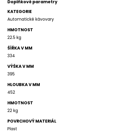
Doplňkové parametry
KATEGORIE
Automatické kávovary
HMOTNOST
22.5 kg
ŠÍŘKA V MM
334
VÝŠKA V MM
395
HLOUBKA V MM
452
HMOTNOST
22 kg
POVRCHOVÝ MATERIÁL
Plast