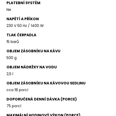
PLATEBNÍ SYSTÉM
Ne
NAPĚTÍ A PŘÍKON
230 V 50 Hz / 1400 W
TLAK ČERPADLA
15 barů
OBJEM ZÁSOBNÍKU NA KÁVU
500 g
OBJEM NÁDRŽKY NA VODU
2,5 l
OBJEM ZÁSOBNÍKU NA KÁVOVOU SEDLINU
cca 18 porcí
DOPORUČENÁ DENNÍ DÁVKA (PORCE)
75 porcí
MAXIMÁLNÍ HODINOVÝ VÝKON (PORCE)