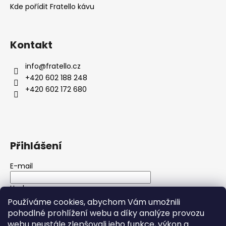
Kde pořídit Fratello kávu
Kontakt
info
@
fratello.cz
+420 602 188 248
+420 602 172 680
Přihlášení
E-mail
Heslo
Používáme cookies, abychom Vám umožnili
pohodlné prohlížení webu a díky analýze provozu
PŘIHLÁSIT SE
webu neustále zlepšovali jeho funkce, výkon a