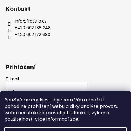
Kontakt
info
@
fratello.cz
+420 602 188 248
+420 602 172 680
Přihlášení
E-mail
Heslo
Používáme cookies, abychom Vám umožnili
pohodlné prohlížení webu a díky analýze provozu
PŘIHLÁSIT SE
webu neustále zlepšovali jeho funkce, výkon a
použitelnost. Více informací
zde
.
Nová registrace
Zapomenuté heslo