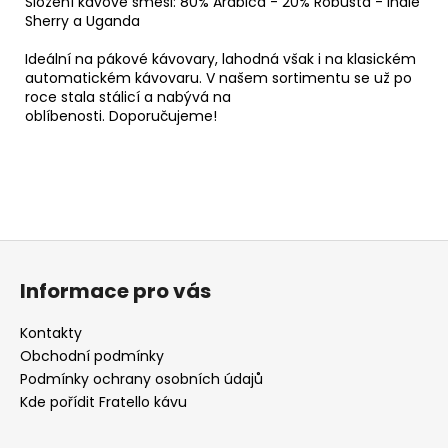
Složení kávové směsi: 80% Arabica - 20% Robusta - Indie
Sherry a Uganda
Ideální na pákové kávovary, lahodná však i na klasickém
automatickém kávovaru. V našem sortimentu se už po
roce stala stálicí a nabývá na
oblíbenosti.
Doporučujeme!
Z
á
Informace pro vás
p
a
Kontakty
t
Obchodní podmínky
í
Podmínky ochrany osobních údajů
Kde pořídit Fratello kávu