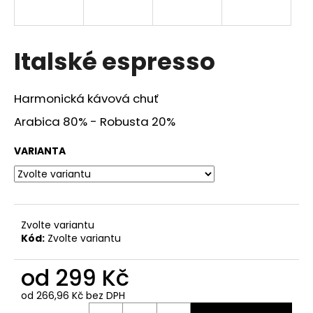
a
j
í
Italské espresso
t
?
Harmonická kávová chuť
Arabica 80% - Robusta 20%
VARIANTA
HLEDAT
D
Zvolte variantu
o
Kód:
Zvolte variantu
p
o
od
299 Kč
r
od
266,96 Kč
bez DPH
u
Měrná