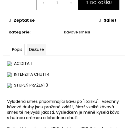
č
DO KOŠÍKU
cena:
u
j
e
Zeptat se
Sdílet
m
e
Kategorie
:
Kávové směsi
SALVADOR
Popis
Diskuze
-
PEABERRY
ACIDITA 1
329
Kč
INTENZITA CHUTI 4
STUPEŇ PRAŽENÍ 3
Vyladěná směs připomínající kávu po "italsku". Všechny
kávové druhy jsou pražené zvlášť, čímž vzniká kávová
směs té nejvyšší jakosti. Výsledkem je méně kyselá káva
s hutnou crémou a lahodnou chutí.