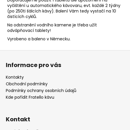
vyčištění u automatického kávovaru, evt. každé 2 týdny
(po 250ti šálcích kávy). Balení Vám tedy vystačí na 10
čistících cyklů.
Na odstranění vodního kamene je třeba užít
odvápňovací tablety!
Vyrobeno a baleno v Německu.
Z
á
Informace pro vás
p
a
Kontakty
t
Obchodní podmínky
í
Podmínky ochrany osobních údajů
Kde pořídit Fratello kávu
Kontakt