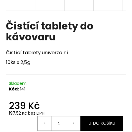
a
j
í
Čistící tablety do
t
kávovaru
?
Čistící tablety univerzální
10ks x 2,5g
HLEDAT
Skladem
Kód:
141
D
o
239 Kč
p
o
197,52 Kč bez DPH
Měrná
r
DO KOŠÍKU
cena:
u