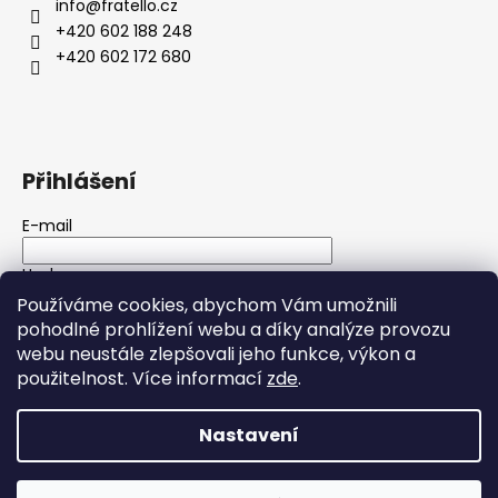
info
@
fratello.cz
+420 602 188 248
+420 602 172 680
Přihlášení
E-mail
Heslo
Používáme cookies, abychom Vám umožnili
pohodlné prohlížení webu a díky analýze provozu
PŘIHLÁSIT SE
webu neustále zlepšovali jeho funkce, výkon a
použitelnost. Více informací
zde
.
Nová registrace
Zapomenuté heslo
Nastavení
Vytvořil Shoptet
Copyright 2026
Fratello
. Všechna práva vyhrazena.