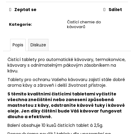
č
u
Zeptat se
Sdílet
j
e
Čistící chemie do
Kategorie
:
m
kávovarů
e
Popis
Diskuze
CUBA
-
Čistící tablety pro automatické kávovary, termokonvice,
LAVADO
kávovary s odnímatelným pákovým zásobníkem na
355
kávu.
Kč
Tablety pro ochranu Vašeho kávovaru zajistí stále dobré
aroma kávy a zároveň i delší životnost přístroje.
S těmito kvalitními čistícími tabletami vyčistíte
všechna znečištění nebo zanesení způsobená
mastnotou z kávy, odstraníte kávové tuky i kávové
oleje. Jen díky čištění bude Váš kávovar fungovat
dlouho a efektivně.
Balení obsahuje 10 kusů čistících tablet á 2,5g.
Doporučujeme použít 1 tabletu dle upozornění na